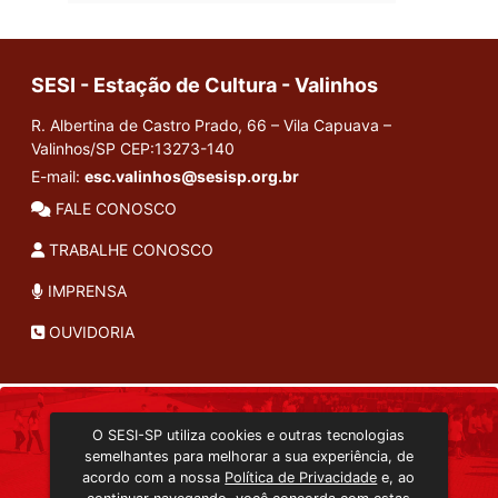
SESI - Estação de Cultura - Valinhos
R. Albertina de Castro Prado, 66 – Vila Capuava –
Valinhos/SP
CEP:13273-140
E-mail:
esc.valinhos@sesisp.org.br
FALE CONOSCO
TRABALHE CONOSCO
IMPRENSA
OUVIDORIA
INSTITUCIONAL
O SESI-SP utiliza cookies e outras tecnologias
TRANSMISSÃO ON-LINE
semelhantes para melhorar a sua experiência, de
EDITORA SESI-SP
acordo com a nossa
Política de Privacidade
e, ao
CONSULTA AO ACERVO